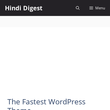
Skip
Hindi Digest
Menu
to
content
The Fastest WordPress