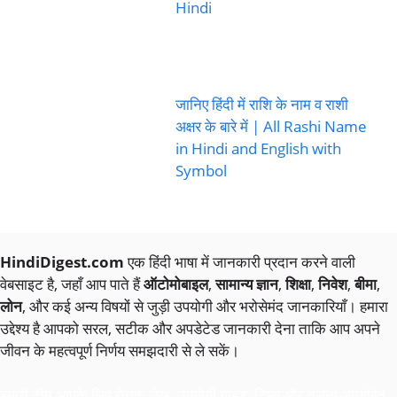
Hindi
जानिए हिंदी में राशि के नाम व राशी
अक्षर के बारे में | All Rashi Name
in Hindi and English with
Symbol
HindiDigest.com
एक हिंदी भाषा में जानकारी प्रदान करने वाली
वेबसाइट है, जहाँ आप पाते हैं
ऑटोमोबाइल
,
सामान्य ज्ञान
,
शिक्षा
,
निवेश
,
बीमा
,
लोन
, और कई अन्य विषयों से जुड़ी उपयोगी और भरोसेमंद जानकारियाँ। हमारा
उद्देश्य है आपको सरल, सटीक और अपडेटेड जानकारी देना ताकि आप अपने
जीवन के महत्वपूर्ण निर्णय समझदारी से ले सकें।
हमारी टीम आपके लिए रोचक लेख, उपयोगी गाइड, टिप्स और तुलना आधारित