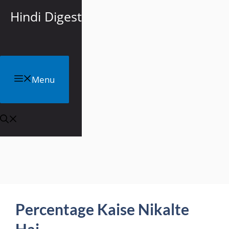
Skip
Hindi Digest
to
content
Menu
Percentage Kaise Nikalte