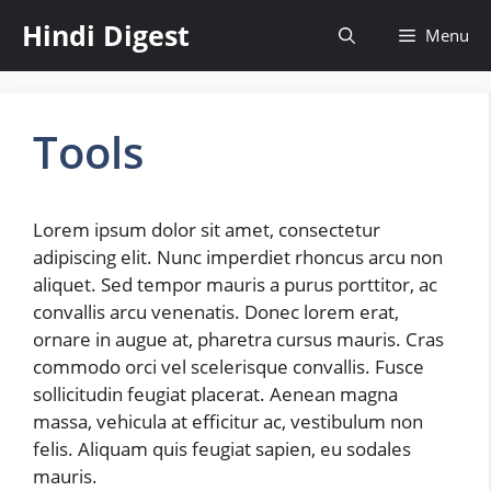
Skip
Hindi Digest
Menu
to
content
Tools
Lorem ipsum dolor sit amet, consectetur
adipiscing elit. Nunc imperdiet rhoncus arcu non
aliquet. Sed tempor mauris a purus porttitor, ac
convallis arcu venenatis. Donec lorem erat,
ornare in augue at, pharetra cursus mauris. Cras
commodo orci vel scelerisque convallis. Fusce
sollicitudin feugiat placerat. Aenean magna
massa, vehicula at efficitur ac, vestibulum non
felis. Aliquam quis feugiat sapien, eu sodales
mauris.